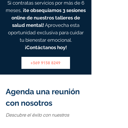
Si contratas servicios por más de 6
meses,
¡te obsequiamos 3 sesiones
online de nuestros talleres de
salud mental!
Aprovecha esta
oportunidad exclusiva para cuidar
tu bienestar emocional.
¡Contáctanos hoy
!
+569 9158 8249
Agenda una reunión
con nosotros
Descubre el éxito con nuestros
servicios. Organiza proyectos
eficientemente con cartas Gantt y