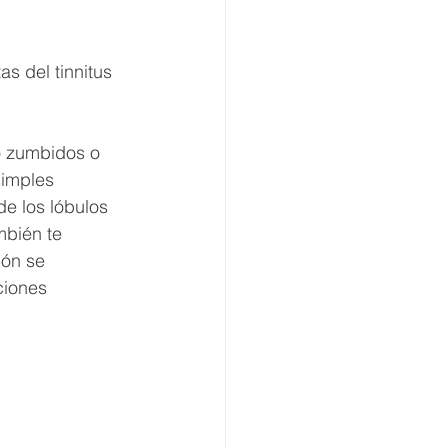
s del tinnitus 
o zumbidos o 
simples 
de los lóbulos 
mbién te 
ión se 
ciones 