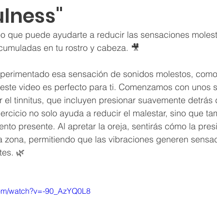
ulness"
eo que puede ayudarte a reducir las sensaciones molesta
acumuladas en tu rostro y cabeza. 🎥
xperimentado esa sensación de sonidos molestos, com
, este video es perfecto para ti. Comenzamos con unos 
ar el tinnitus, que incluyen presionar suavemente detrás 
jercicio no solo ayuda a reducir el malestar, sino que ta
to presente. Al apretar la oreja, sentirás cómo la pres
la zona, permitiendo que las vibraciones generen sensa
tes. 🌿
com/watch?v=-90_AzYQ0L8