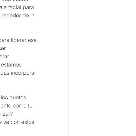
e facial para 
alrededor de la 
ara liberar esa 
er 
erar 
e estamos 
das incorporar 
 los puntos 
siente cómo tu 
izar? 
e va con estos 