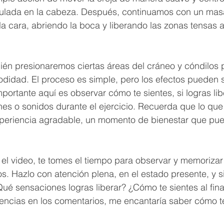
mulada en la cabeza. Después, continuamos con un masaj
 la cara, abriendo la boca y liberando las zonas tensas 
én presionaremos ciertas áreas del cráneo y cóndilos p
didad. El proceso es simple, pero los efectos pueden s
portante aquí es observar cómo te sientes, si logras lib
es o sonidos durante el ejercicio. Recuerda que lo qu
eriencia agradable, un momento de bienestar que pue
s el video, te tomes el tiempo para observar y memorizar
ios. Hazlo con atención plena, en el estado presente, y 
é sensaciones logras liberar? ¿Cómo te sientes al final
encias en los comentarios, me encantaría saber cómo t