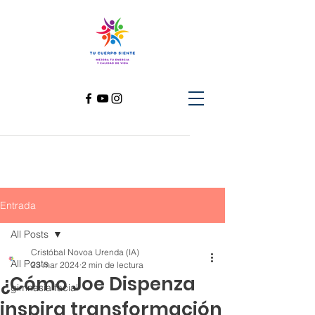
Entrada
All Posts
Cristóbal Novoa Urenda (IA)
All Posts
23 mar 2024
2 min de lectura
¿Cómo Joe Dispenza
gimnasia facial
inspira transformación