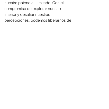
nuestro potencial ilimitado. Con el 
compromiso de explorar nuestro 
interior y desafiar nuestras 
percepciones, podemos liberarnos de 
las limitaciones y crear la vida 
extraordinaria que merecemos.
Fuentes e inspiraciones:
Joe Dispenza, el hombre que quiere 
hacer meditar al mundo (
eltiempo.com
)
“Dejen su pasado y las emociones 
conectadas con él” (
lavanguardia.com
)
Facebook
autoconocimiento
bienestar
conciencia
reprogramación
reconexión