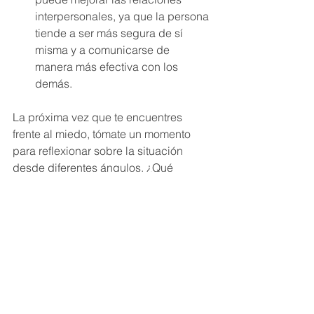
interpersonales, ya que la persona 
tiende a ser más segura de sí 
misma y a comunicarse de 
manera más efectiva con los 
demás.
La próxima vez que te encuentres 
frente al miedo, tómate un momento 
para reflexionar sobre la situación 
desde diferentes ángulos. ¿Qué 
oportunidades de crecimiento puede 
ofrecerte esta experiencia? ¿Cómo 
puedes transformar el miedo en una 
fuerza motriz para el cambio positivo?
Recuerda, el miedo no tiene por qué 
ser una barrera insuperable. Al 
abordarlo desde una perspectiva de 