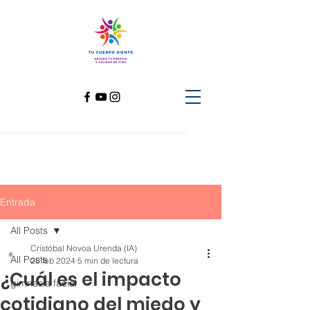
Entrada
All Posts
Cristóbal Novoa Urenda (IA)
All Posts
28 feb 2024
5 min de lectura
¿Cuál es el impacto
gimnasia facial
cotidiano del miedo y