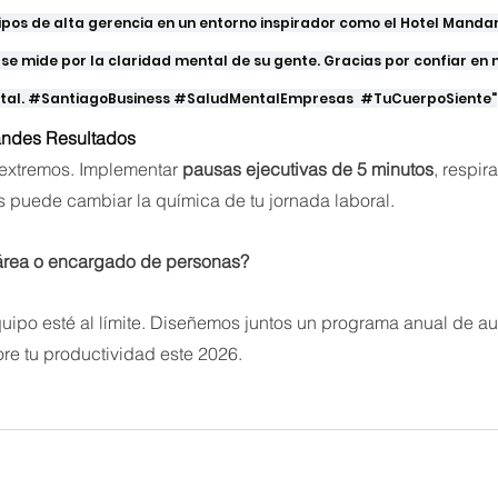
pos de alta gerencia en un entorno inspirador como el Hotel Mandarin
se mide por la claridad mental de su gente. Gracias por confiar en 
al. 
#SantiagoBusiness
#SaludMentalEmpresas
#TuCuerpoSiente
"
andes Resultados
extremos. Implementar 
pausas ejecutivas de 5 minutos
, respir
s puede cambiar la química de tu jornada laboral.
 área o encargado de personas?
uipo esté al límite. Diseñemos juntos un programa anual de a
jore tu productividad este 2026.