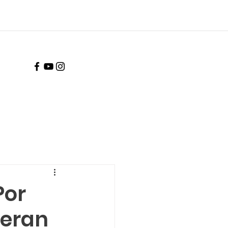
Por
peran