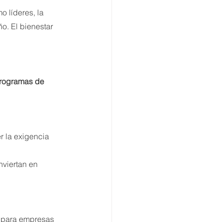
 líderes, la 
. El bienestar 
rogramas de 
r la exigencia 
viertan en 
a para empresas 