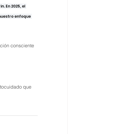
. En 2025, el 
nuestro enfoque 
ación consciente 
utocuidado que 