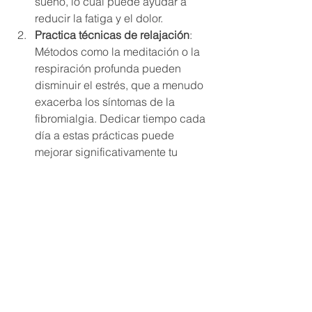
sueño, lo cual puede ayudar a 
reducir la fatiga y el dolor.
Practica técnicas de relajación
: 
Métodos como la meditación o la 
respiración profunda pueden 
disminuir el estrés, que a menudo 
exacerba los síntomas de la 
fibromialgia. Dedicar tiempo cada 
día a estas prácticas puede 
mejorar significativamente tu 
calidad de vida.
Ejercicio suave regular
: 
Actividades como caminar, yoga o 
natación de bajo impacto pueden 
ser beneficiosas. El ejercicio 
regular ayuda a liberar endorfinas, 
las hormonas del bienestar, y 
mejora la fuerza y la flexibilidad 
sin sobrecargar el cuerpo.