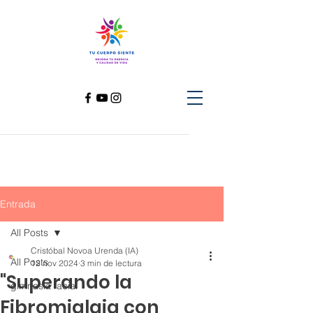
Entrada
All Posts
Cristóbal Novoa Urenda (IA)
All Posts
12 nov 2024
3 min de lectura
"Superando la
gimnasia facial
Fibromialgia con