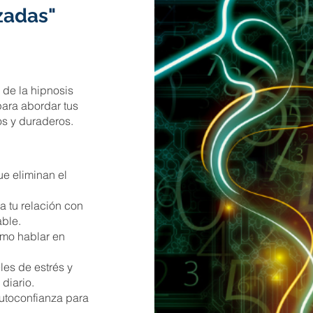
zadas"
 de la hipnosis
para abordar tus
os y duraderos.
e eliminan el
 tu relación con
able.
omo hablar en
es de estrés y
diario.
utoconfianza para