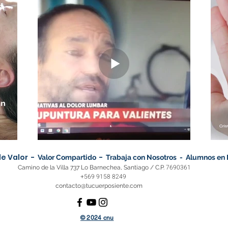
e Valor -
​ -
Valor Compartido
Trabaja con Nosotros -
Alumnos en 
7690361
Camino de la Villa 737
Lo Barnechea, Santiago /
C.P.
+569 9158 8249
contacto@tucuerposiente.com
© 2024 cnu