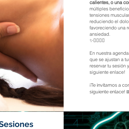
calientes, o una c
múltiples beneficio
tensiones muscular
reduciendo el dolor
favoreciendo una r
ansiedad.
✨💆‍♀️🧘‍♂️
En nuestra agenda
que se ajustan a t
reservar tu sesión 
siguiente enlace!
¡Te invitamos a co
siguiente enlace! 
 Sesiones