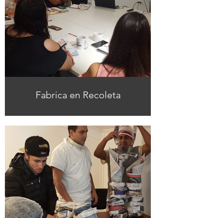
Fabrica en Recoleta
Para La Fábrica, perteneciente a la
Municipalidad de Renca,
impartimos una Charla de
Contención Emocional, fortaleciendo
el bienestar emocional y
promoviendo un ambiente
saludable.