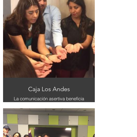
prevención de lesiones, mejora de
la postura y reducción de riesgos
psicosociales.
Caja Los Andes
La comunicación asertiva beneficia
a un equipo de trabajadores al
facilitar la comprensión mutua,
promover la resolución de conflictos
y fortalecer la confianza, mejorando
así la eficacia del trabajo en equipo.
Experiencia realizada en Caja Los