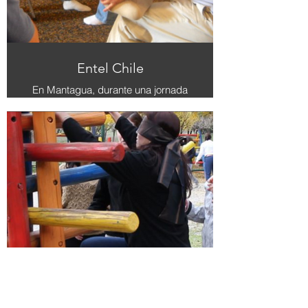
Entel Chile
En Mantagua, durante una jornada
completa de 8 horas, impartimos
variados talleres como parte de una
capacitación en habilidades
blandas. La foto muestra una clase
de Reflexología para liberar tensión
corporal y de pies.