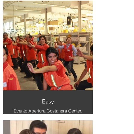
del almuerzo, puedes experimentar
una relajación profunda, alivio del
estrés y renovar tu energía para
disfrutar del evento que sigue.
Easy
Evento Apertura Costanera Center.
Al conocer la gimnasia de pausa
preventiva, una persona puede
experimentar beneficios
musculoesqueléticos como la