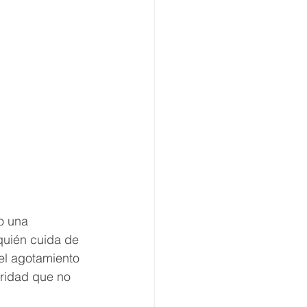
o una 
quién cuida de 
el agotamiento 
oridad que no 