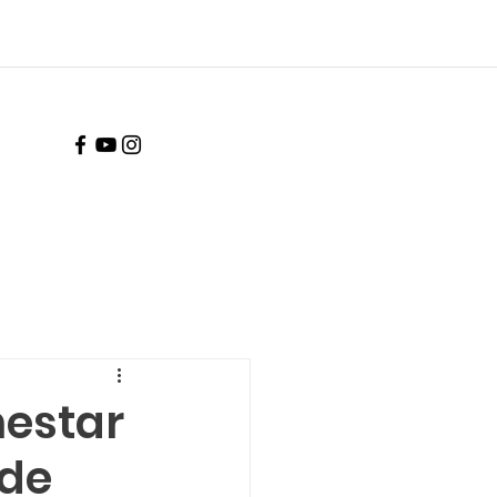
nestar
 de