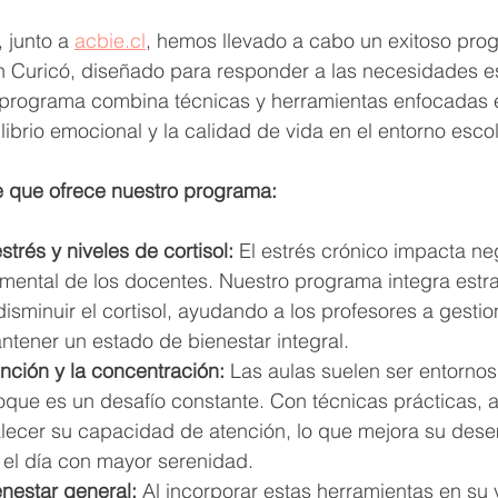
, junto a 
acbie.cl
, hemos llevado a cabo un exitoso pro
n Curicó, diseñado para responder a las necesidades e
e programa combina técnicas y herramientas enfocadas e
librio emocional y la calidad de vida en el entorno escol
e que ofrece nuestro programa:
trés y niveles de cortisol:
 El estrés crónico impacta n
y mental de los docentes. Nuestro programa integra estra
sminuir el cortisol, ayudando a los profesores a gestio
tener un estado de bienestar integral.
nción y la concentración:
 Las aulas suelen ser entornos
oque es un desafío constante. Con técnicas prácticas, 
alecer su capacidad de atención, lo que mejora su des
r el día con mayor serenidad.
nestar general:
 Al incorporar estas herramientas en su 