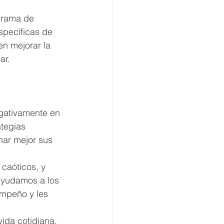
grama de 
specíficas de 
n mejorar la 
ar.
egativamente en 
tegias 
nar mejor sus 
 caóticos, y 
ayudamos a los 
empeño y les 
vida cotidiana, 