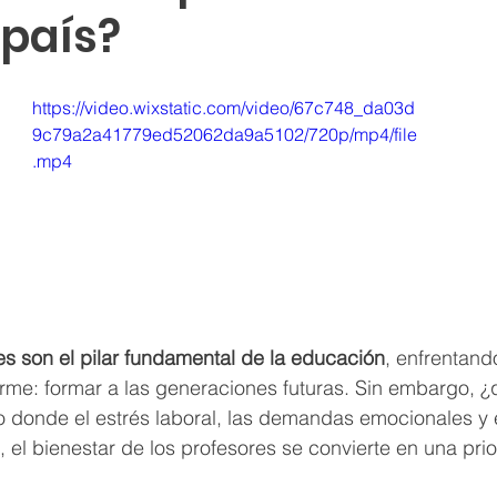
 país?
https://video.wixstatic.com/video/67c748_da03d
9c79a2a41779ed52062da9a5102/720p/mp4/file
.mp4
es son el pilar fundamental de la educación
, enfrentand
rme: formar a las generaciones futuras. Sin embargo, ¿
o donde el estrés laboral, las demandas emocionales y 
s, el bienestar de los profesores se convierte en una pri