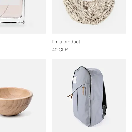
I'm a product
Precio
40 CLP