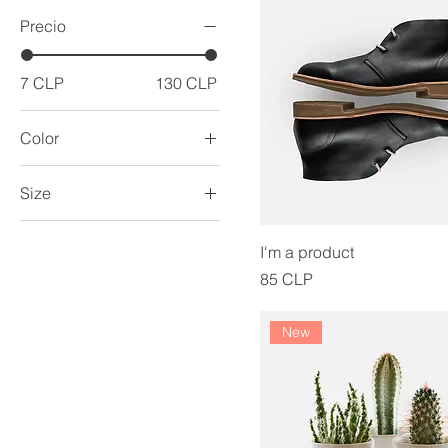
Precio
7 CLP
130 CLP
Color
Size
Large
I'm a product
Medium
Precio
85 CLP
One size
Small
New