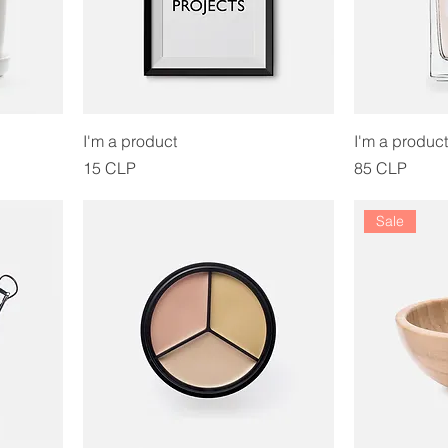
I'm a product
I'm a product
Precio
Precio
15 CLP
85 CLP
Sale