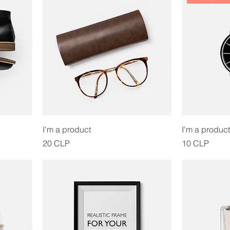
I'm a product
I'm a product
Precio
Precio
20 CLP
10 CLP