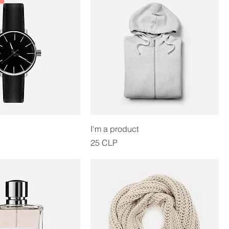
I'm a product
Precio
25 CLP